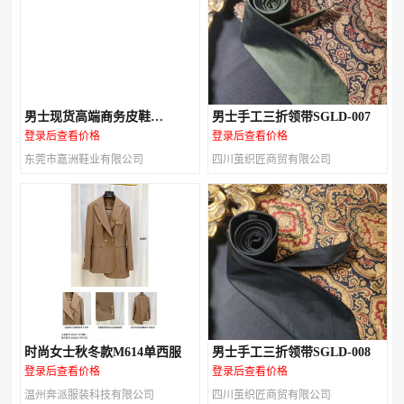
男士现货高端商务皮鞋
男士手工三折领带SGLD-007
M147A03
登录后查看价格
登录后查看价格
东莞市嘉洲鞋业有限公司
四川茧织匠商贸有限公司
时尚女士秋冬款M614单西服
男士手工三折领带SGLD-008
登录后查看价格
登录后查看价格
温州奔派服装科技有限公司
四川茧织匠商贸有限公司