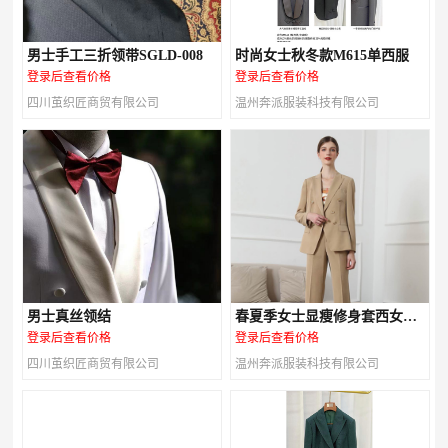
男士手工三折领带SGLD-008
时尚女士秋冬款M615单西服
登录后查看价格
登录后查看价格
四川茧织匠商贸有限公司
温州奔派服装科技有限公司
男士真丝领结
春夏季女士显瘦修身套西女装
M616款
登录后查看价格
登录后查看价格
四川茧织匠商贸有限公司
温州奔派服装科技有限公司