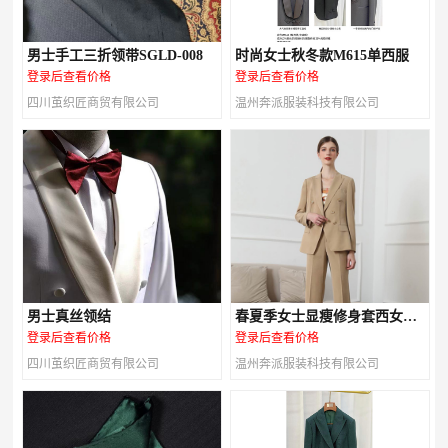
男士手工三折领带SGLD-008
时尚女士秋冬款M615单西服
登录后查看价格
登录后查看价格
四川茧织匠商贸有限公司
温州奔派服装科技有限公司
男士真丝领结
春夏季女士显瘦修身套西女装
M616款
登录后查看价格
登录后查看价格
四川茧织匠商贸有限公司
温州奔派服装科技有限公司