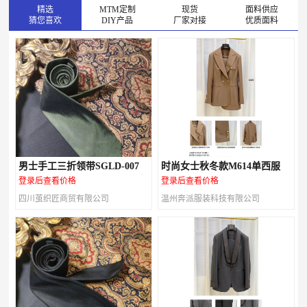
精选
MTM定制
现货
面料供应
猜您喜欢
DIY产品
厂家对接
优质面料
男士手工三折领带SGLD-007
时尚女士秋冬款M614单西服
登录后查看价格
登录后查看价格
四川茧织匠商贸有限公司
温州奔派服装科技有限公司