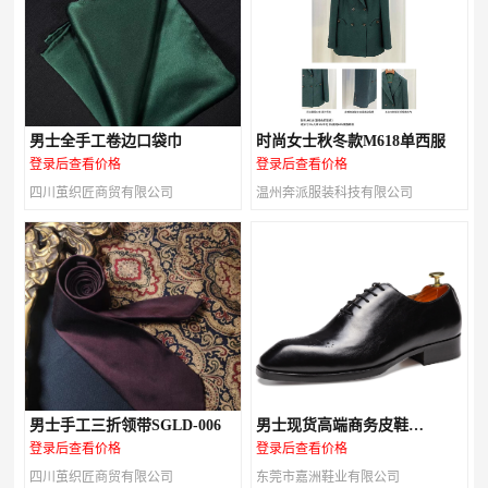
男士全手工卷边口袋巾
时尚女士秋冬款M618单西服
登录后查看价格
登录后查看价格
四川茧织匠商贸有限公司
温州奔派服装科技有限公司
男士手工三折领带SGLD-006
男士现货高端商务皮鞋
M147A03
登录后查看价格
登录后查看价格
四川茧织匠商贸有限公司
东莞市嘉洲鞋业有限公司