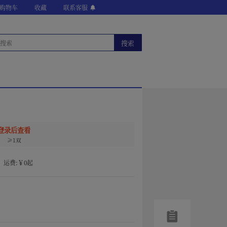
购物车
收藏
联系客服
搜索
登录后查看
≥1双
|
运费:￥0起