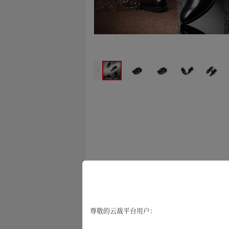
商品分类
商
现货产品
尊敬的云裁平台用户：
商