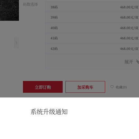
码数选择
38码
468.00元/双
39码
468.00元/双
40码
468.00元/双
41码
468.00元/双
42码
468.00元/双
展开
立即订购
加采购车
收藏(0)
系统升级通知
品详情
品属性