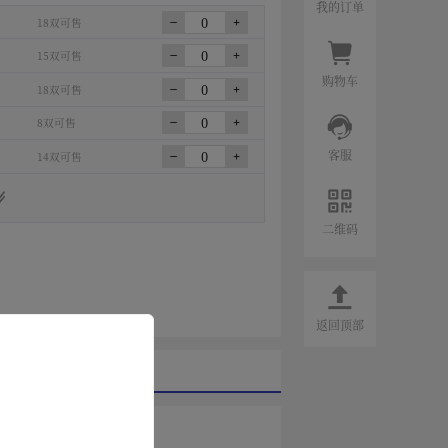
我的订单
18双可售
15双可售
购物车
18双可售
8双可售
客服
14双可售
二维码
返回顶部