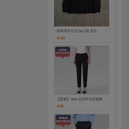
高端现货夹克25611款 蓝色
￥355
【夏裤】1806 色纺纱女款夏裤 藏
青色
￥85