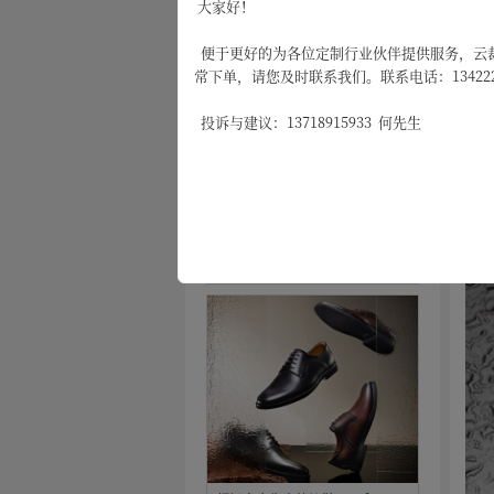
大家好！
店铺商品排行榜
商
便于更好的为各位定制行业伙伴提供服务，云裁
常下单，请您及时联系我们。联系电话：1342224
投诉与建议：13718915933 何先生
云裁团
2023年8
超轻大底牛皮牛津鞋comfort-XL
系列
￥468