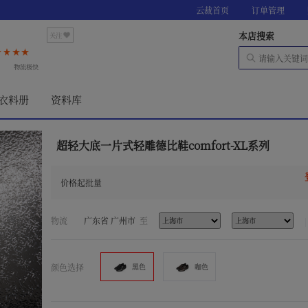
云裁首页
订单管理
本店搜索
关注
荐
物流极快
衣料册
资料库
超轻大底一片式轻雕德比鞋comfort-XL系列
价格起批量
物流
广东省 广州市
至
颜色选择
黑色
咖色