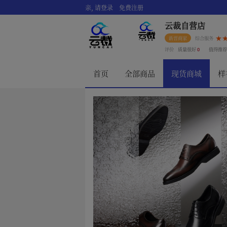
亲, 请登录
免费注册
云裁自营店
新晋商家
综合服务
评价
质量很好
值得推
0
首页
全部商品
现货商城
样