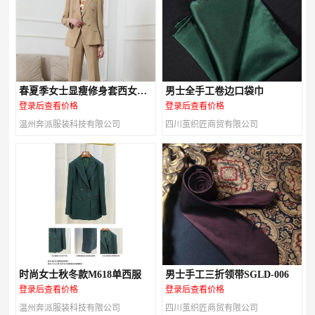
春夏季女士显瘦修身套西女装
男士全手工卷边口袋巾
M616款
登录后查看价格
登录后查看价格
温州奔派服装科技有限公司
四川茧织匠商贸有限公司
时尚女士秋冬款M618单西服
男士手工三折领带SGLD-006
登录后查看价格
登录后查看价格
温州奔派服装科技有限公司
四川茧织匠商贸有限公司