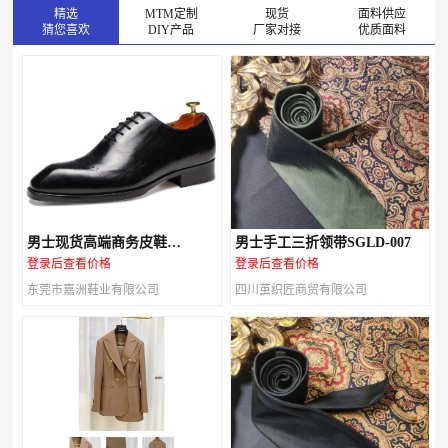
精选
MTM定制
现货
面料供应
猜您喜欢
DIY产品
厂家对接
优质面料
男士现货高端商务皮鞋
男士手工三折领带SGLD-007
M147A03
登录后查看价格
登录后查看价格
东莞市嘉洲鞋业有限公司
四川茧织匠商贸有限公司