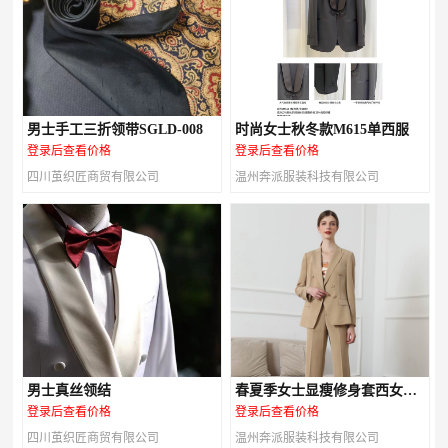
男士手工三折领带SGLD-008
时尚女士秋冬款M615单西服
登录后查看价格
登录后查看价格
四川茧织匠商贸有限公司
温州奔派服装科技有限公司
男士真丝领结
春夏季女士显瘦修身套西女装
M616款
登录后查看价格
登录后查看价格
四川茧织匠商贸有限公司
温州奔派服装科技有限公司