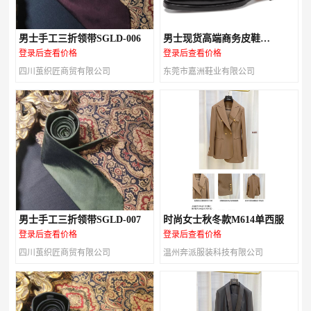
男士手工三折领带SGLD-006
男士现货高端商务皮鞋
M147A03
登录后查看价格
登录后查看价格
四川茧织匠商贸有限公司
东莞市嘉洲鞋业有限公司
男士手工三折领带SGLD-007
时尚女士秋冬款M614单西服
登录后查看价格
登录后查看价格
四川茧织匠商贸有限公司
温州奔派服装科技有限公司